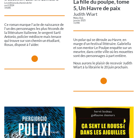
La fille du poulpe, tome
Les éditions du chemin de fer
avril 2024
5, Un Havre de paix
19,00€
Judith Wiart
Moby Dick
janvier 2025
11,90€
Ce roman marque l'acte de naissance de
l'un des personnages les plus féconds de
la littérature italienne, le sergent Sarti
Antonio, policier médiocre mais tenace
Un polar qui se déroule au Havre, en
qui trouve sur son chemin un étudiant,
marge d'un festival littéraire. Gabriella
Rosas, disposé à l'aider.
et son mentor Le Poulpe enquête sur un
meurtre, dans cette ville où les mouettes
sont des personnages à part entière.
Nous aurons le plaisir de recevoir Judith
Wiart à la librairie le 20 juin prochain.