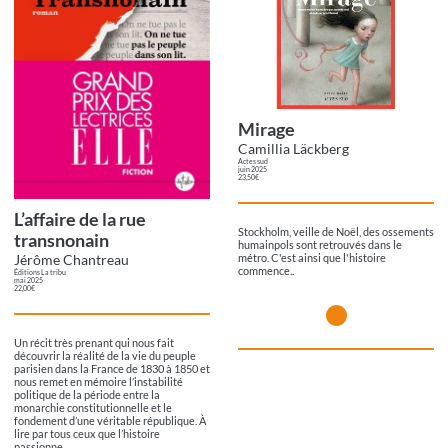
Mirage
Camillia Läckberg
Actes sud
juin 2025
23,50€
L’affaire de la rue
Stockholm, veille de Noël, des ossements
transnonain
humainpols sont retrouvés dans le
métro. C'est ainsi que l'histoire
Jérôme Chantreau
commence..
Éditions La tribu
mai 2025
22,00€
Un récit très prenant qui nous fait
découvrir la réalité de la vie du peuple
parisien dans la France de 1830 à 1850 et
nous remet en mémoire l’instabilité
politique de la période entre la
monarchie constitutionnelle et le
fondement d’une véritable république. À
lire par tous ceux que l’histoire
passionne.