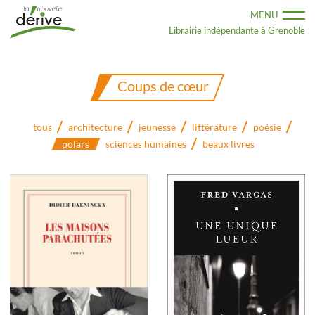
Aller
MENU
au
contenu
Librairie indépendante à Grenoble
principal
Coups de cœur
tous
architecture
jeunesse
littérature
poésie
polars
sciences humaines
beaux livres