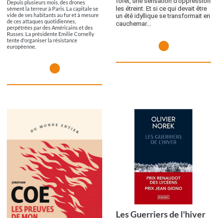
forêt, une sensation d’oppression
Depuis plusieurs mois, des drones
les étreint. Et si ce qui devait être
sèment la terreur à Paris. La capitale se
vide de ses habitants au fur et à mesure
un été idyllique se transformait en
de ces attaques quotidiennes,
cauchemar...
perpétrées par des Américains et des
Russes. La présidente Emilie Cornelly
tente d'organiser la résistance
européenne.
Les Guerriers de l'hiver