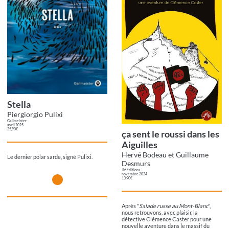
Stella
Piergiorgio Pulixi
Gallmeister
avril 2025
25,90€
ça sent le roussi dans les
Aiguilles
Hervé Bodeau et Guillaume
Le dernier polar sarde, signé Pulixi.
Desmurs
JM éditions
novembre 2024
13,90€
Après "
Salade russe au Mont-Blanc
",
nous retrouvons, avec plaisir, la
détective Clémence Caster pour une
nouvelle aventure dans le massif du