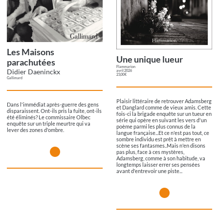
Les Maisons
Une unique lueur
parachutées
Flammarion
Didier Daeninckx
avril 2026
23,00€
Gallimard
Plaisir littéraire de retrouver Adamsberg
Dans l'immédiat après-guerre des gens
et Danglard comme de vieux amis. Cette
disparaissent. Ont-ils pris la fuite, ont-ils
fois-ci la brigade enquête sur un tueur en
été éliminés? Le commissaire Olbec
série qui opère en suivant les vers d'un
enquête sur un triple meurtre qui va
poème parmi les plus connus de la
lever des zones d'ombre.
langue française...Et ce n'est pas tout, ce
sombre individu est prêt à mettre en
scène ses fantasmes..Mais n'en disons
pas plus, face à ces mystères,
Adamsberg, comme à son habitude, va
longtemps laisser errer ses pensées
avant d'entrevoir une piste...