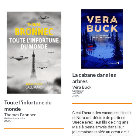
La cabane dans les
arbres
Véra Buck
Gallmeister
août 2025
24,90€
Toute l'infortune du
monde
C’est l’heure des vacances. Henrik
Thomas Bronnec
et Nora ont décidé de partir en
Gallimard, série noire
20,00€
Suède avec leur fils de cinq ans.
Mais à peine arrivés dans leur
jolie maison isolée au cœur de la