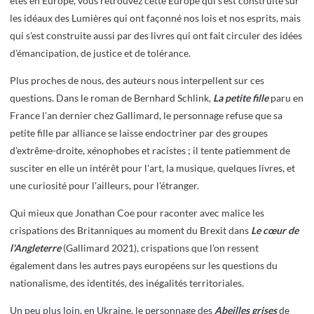
êtes en Europe, vous retrouvez cette Europe qui s'est construite sur
les idéaux des Lumières qui ont façonné nos lois et nos esprits, mais
qui s'est construite aussi par des livres qui ont fait circuler des idées
d'émancipation, de justice et de tolérance.
Plus proches de nous, des auteurs nous interpellent sur ces
questions. Dans le roman de Bernhard Schlink,
La petite fille
paru en
France l'an dernier chez Gallimard, le personnage refuse que sa
petite fille par alliance se laisse endoctriner par des groupes
d'extrême-droite, xénophobes et racistes ; il tente patiemment de
susciter en elle un intérêt pour l'art, la musique, quelques livres, et
une curiosité pour l'ailleurs, pour l'étranger.
Qui mieux que Jonathan Coe pour raconter avec malice les
crispations des Britanniques au moment du Brexit dans
Le cœur de
l'Angleterre
(Gallimard 2021), crispations que l'on ressent
également dans les autres pays européens sur les questions du
nationalisme, des identités, des inégalités territoriales.
Un peu plus loin, en Ukraine, le personnage des
Abeilles grises
de