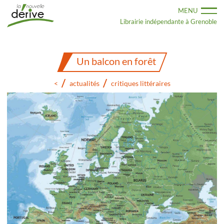
Aller
MENU
au
contenu
Librairie indépendante à Grenoble
principal
Un balcon en forêt
<
actualités
critiques littéraires