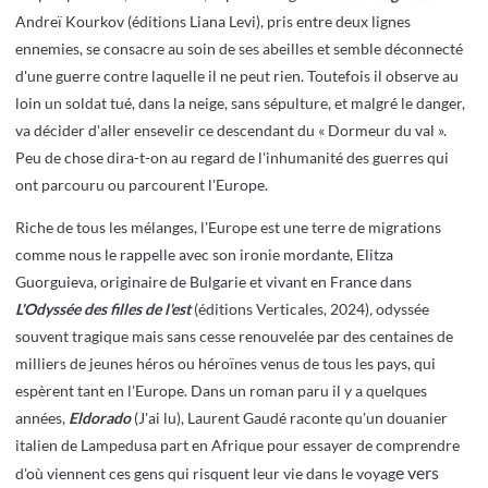
Andreï Kourkov (éditions Liana Levi), pris entre deux lignes
ennemies, se consacre au soin de ses abeilles et semble déconnecté
d'une guerre contre laquelle il ne peut rien. Toutefois il observe au
loin un soldat tué, dans la neige, sans sépulture, et malgré le danger,
va décider d'aller ensevelir ce descendant du « Dormeur du val ».
Peu de chose dira-t-on au regard de l'inhumanité des guerres qui
ont parcouru ou parcourent l'Europe.
Riche de tous les mélanges, l'Europe est une terre de migrations
comme nous le rappelle avec son ironie mordante, Elitza
Guorguieva, originaire de Bulgarie et vivant en France dans
L'Odyssée des filles de l'est
(éditions Verticales, 2024)
,
odyssée
souvent tragique mais sans cesse renouvelée par des centaines de
milliers de jeunes héros ou héroïnes venus de tous les pays, qui
espèrent tant en l'Europe. Dans un roman paru il y a quelques
années,
Eldorado
(J'ai lu), Laurent Gaudé raconte qu'un douanier
italien de Lampedusa part en Afrique pour essayer de comprendre
e vers
d'où viennent ces gens qui risquent leur vie dans le voyag