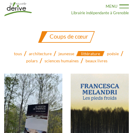
Aller
MENU
au
contenu
Librairie indépendante à Grenoble
principal
Coups de cœur
tous
architecture
jeunesse
littérature
poésie
polars
sciences humaines
beaux livres