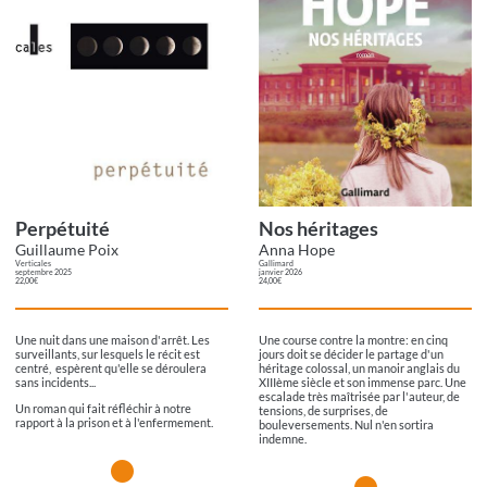
Perpétuité
Nos héritages
Guillaume Poix
Anna Hope
Verticales
Gallimard
septembre 2025
janvier 2026
22,00€
24,00€
Une nuit dans une maison d'arrêt. Les
Une course contre la montre: en cinq
surveillants, sur lesquels le récit est
jours doit se décider le partage d'un
centré, espèrent qu'elle se déroulera
héritage colossal, un manoir anglais du
sans incidents...
XIIIème siècle et son immense parc. Une
escalade très maîtrisée par l'auteur, de
Un roman qui fait réfléchir à notre
tensions, de surprises, de
rapport à la prison et à l'enfermement.
bouleversements. Nul n'en sortira
indemne.