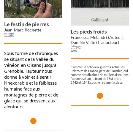
Le festin de pierres
Jean-Marc Rochette
Les pieds froids
Les Etages
mars 2026
Francesca Melandri (Auteur),
Danièle Valin (Traducteur)
Galliamard
mars 2026
23,00€
Sous forme de chroniques 
se situant de la Vallée du 
Vénéon en Oisans jusqu’à 
Comme un écho aux guerres actuelles,
Grenoble, l’auteur nous 
l'histoire de Franco, père de l'autrice, qui
comme des dizaines de milliers d'Italiens
donne à voir et à sentir 
fut envoyé sur le front de l'Est entre
l’inexorable et la faiblesse 
1942 et 1943, sous le régime fasciste.
humaine face aux 
montagnes de pierre et de 
glace qui se dressent aux 
alentours.