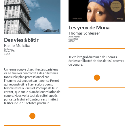
Les yeux de Mona
Thomas Schlesser
Albin Michel
Des vies à bâtir
mars 2026
49,00€
Basile Mulciba
Gallimard
février 2026
21,00€
Texte intégral du roman de Thomas
Schlesser illustré de plus de 160 oeuvres
du Louvre.
Un jeune couple d'architectes parisiens
va se trouver confronté à des dilemmes
tant sur le plan professionnel car
l'homme est engagé par l'agence Perret
qui reconstruit le Havre alors que sa
femme reste à Paris et s'occupe de leur
enfant, que sur le plan de leur relation de
couple. Nous voilà tout de suite happés
par cette histoire! L'auteur sera invité à
la librairie le 15 octobre prochain.