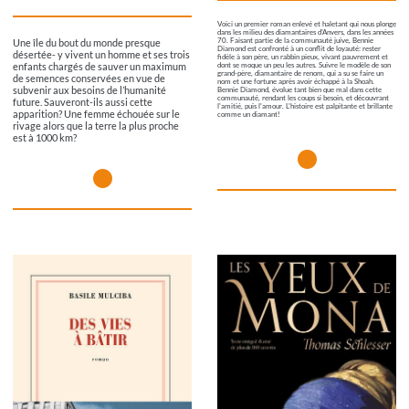
Voici un premier roman enlevé et haletant qui nous plonge
dans les milieu des diamantaires d'Anvers, dans les années
70. Faisant partie de la communauté juive, Bennie
Une île du bout du monde presque
Diamond est confronté à un conflit de loyauté: rester
désertée- y vivent un homme et ses trois
fidèle à son père, un rabbin pieux, vivant pauvrement et
enfants chargés de sauver un maximum
dont se moque un peu les autres. Suivre le modèle de son
grand-père, diamantaire de renom, qui a su se faire un
de semences conservées en vue de
nom et une fortune après avoir échappé à la Shoah.
subvenir aux besoins de l’humanité
Bennie Diamond, évolue tant bien que mal dans cette
communauté, rendant les coups si besoin, et découvrant
future. Sauveront-ils aussi cette
l'amitié, puis l'amour. L'histoire est palpitante et brillante
apparition? Une femme échouée sur le
comme un diamant!
rivage alors que la terre la plus proche
est à 1000 km?