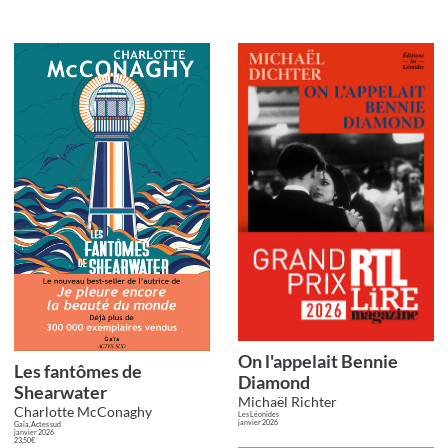
On l'appelait Bennie
Les fantômes de
Diamond
Shearwater
Michaël Richter
Charlotte McConaghy
Les Léonides
janvier 2026
Gaïa, Actes sud
janvier 2026
23,50€