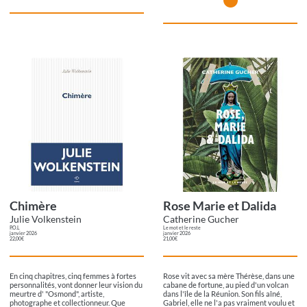
Chimère
Rose Marie et Dalida
Julie Volkenstein
Catherine Gucher
P.O.L
Le mot et le reste
janvier 2026
janvier 2026
22,00€
21,00€
En cinq chapitres, cinq femmes à fortes
Rose vit avec sa mère Thérèse, dans une
personnalités, vont donner leur vision du
cabane de fortune, au pied d'un volcan
meurtre d' "Osmond", artiste,
dans l'île de la Réunion. Son fils aîné,
photographe et collectionneur. Que
Gabriel, elle ne l'a pas vraiment voulu et