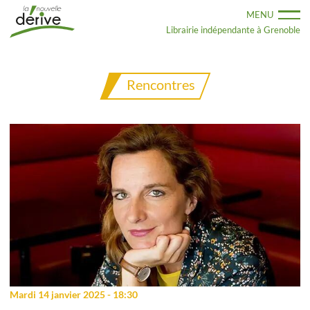
Aller
MENU
au
contenu
Librairie indépendante à Grenoble
principal
Rencontres
Mardi 14 janvier 2025 - 18:30