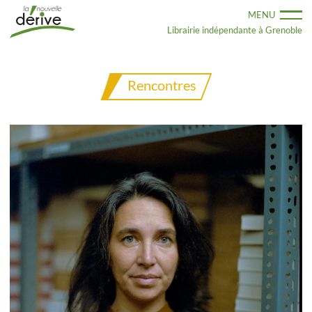
Aller
MENU
au
contenu
Librairie indépendante à Grenoble
principal
Rencontres