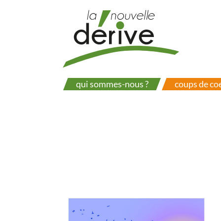
Aller
au
contenu
principal
qui sommes-nous ?
coups de co