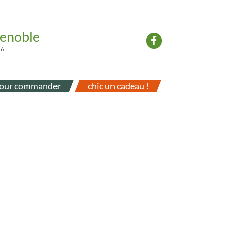
renoble
46
our commander
chic un cadeau !