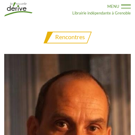
Aller
MENU
au
contenu
Librairie indépendante à Grenoble
principal
Rencontres