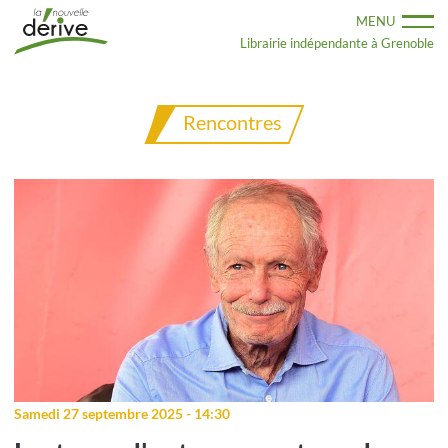
Aller
MENU
au
contenu
Librairie indépendante à Grenoble
principal
Rencontres
Samedi 27 septembre 2025 - 14:30