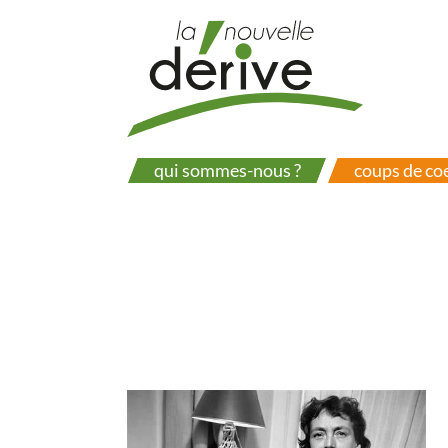
Aller
au
contenu
principal
qui sommes-nous ?
coups de co