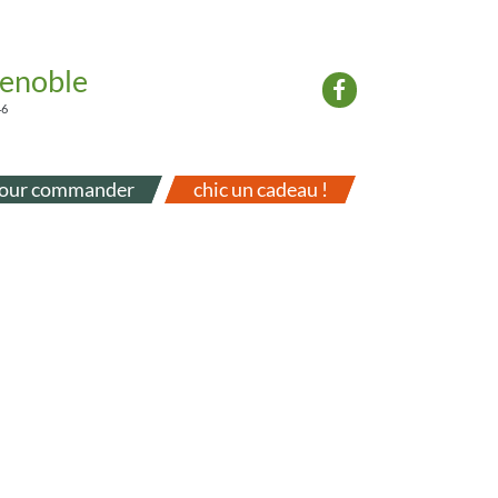
renoble
46
our commander
chic un cadeau !