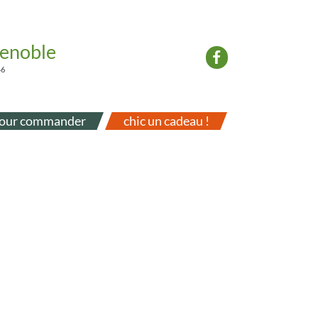
renoble
46
our commander
chic un cadeau !