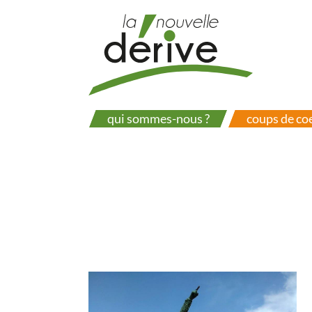
Aller
au
contenu
principal
qui sommes-nous ?
coups de co