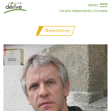
Aller
MENU
au
contenu
Librairie indépendante à Grenoble
principal
Rencontres