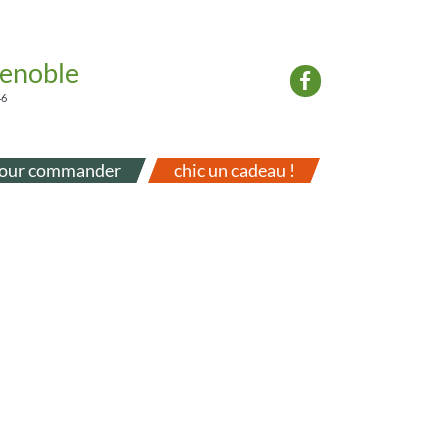
renoble
46
our commander
chic un cadeau !