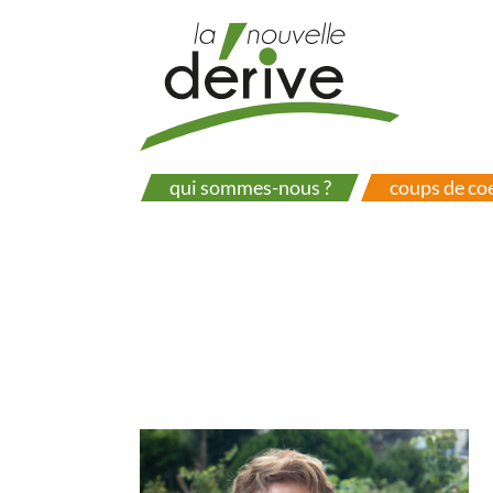
Aller
au
contenu
principal
qui sommes-nous ?
coups de co